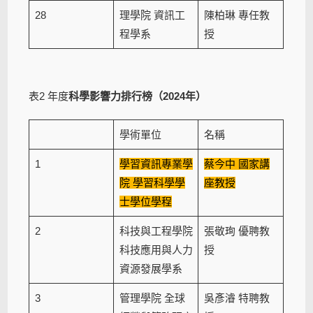
28
理學院 資訊工
陳柏琳 專任教
程學系
授
表2 年度
科學影響力排行榜（2024年）
學術單位
名稱
1
學習資訊專業學
蔡今中 國家講
院 學習科學學
座教授
士學位學程
2
科技與工程學院
張敬珣 優聘教
科技應用與人力
授
資源發展學系
3
管理學院 全球
吳彥濬 特聘教