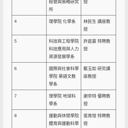
經營與策略研究
授
所
4
理學院 化學系
林民生 講座教
授
5
科技與工程學院
許庭嘉 特聘教
科技應用與人力
授
資源發展學系
6
國際與社會科學
籃玉如 研究講
學院 華語文教
座教授
學系
7
理學院 地球科
謝奈特 優聘教
學系
授
8
運動與休閒學院
張育愷 特聘教
體育與運動科學
授