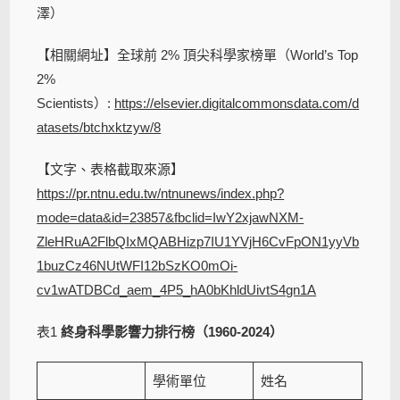
澤）
【相關網址】全球前 2% 頂尖科學家榜單（World’s Top
2%
Scientists）:
https://elsevier.digitalcommonsdata.com/d
atasets/btchxktzyw/8
【文字、表格截取來源】
https://pr.ntnu.edu.tw/ntnunews/index.php?
mode=data&id=23857&fbclid=IwY2xjawNXM-
ZleHRuA2FlbQIxMQABHizp7IU1YVjH6CvFpON1yyVb
1buzCz46NUtWFI12bSzKO0mOi-
cv1wATDBCd_aem_4P5_hA0bKhldUivtS4gn1A
表1
終身科學影響力排行榜（1960-2024）
學術單位
姓名