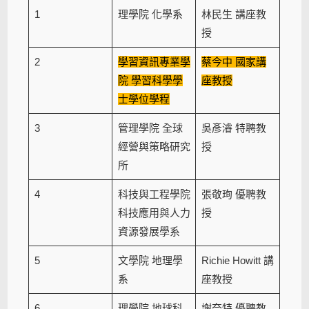
1
理學院 化學系
林民生 講座教
授
2
學習資訊專業學
蔡今中 國家講
院 學習科學學
座教授
士學位學程
3
管理學院 全球
吳彥濬 特聘教
經營與策略研究
授
所
4
科技與工程學院
張敬珣 優聘教
科技應用與人力
授
資源發展學系
5
文學院 地理學
Richie Howitt 講
系
座教授
6
理學院 地球科
謝奈特 優聘教