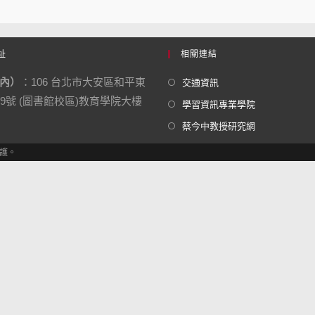
址
相關連結
內）
：106 台北市大安區和平東
交通資訊
29號 (圖書館校區)教育學院大樓
學習資訊專業學院
蔡今中教授研究網
維護。