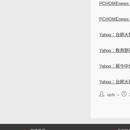
PCHOMEne
PCHOMEn
Yahoo：台
Yahoo：教育期
Yahoo：蔡今
Yahoo：台
upls