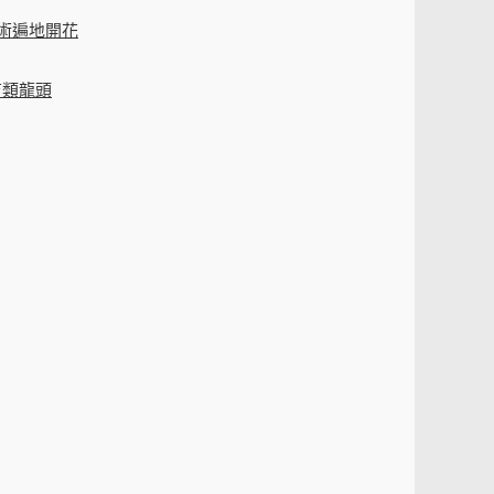
灣學術遍地開花
育類龍頭