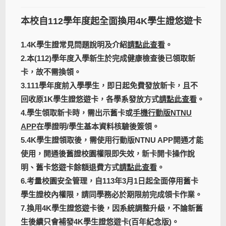
本校自112學年度起全面換用4K學生證悠遊卡
1.4K學生證常見問題說明及介紹
請點此查看
。
2.本(112)學年度入學新生於完成健康檢查後已領取新
卡，故不需換領。
3.111學年度前入學學生，即日起免費發放新卡，且不
回收原1K學生證悠遊卡，各學系發放方式
請點此查看
。
4.學生領取新卡時，需出示舊卡或
手機行動版NTNU
APP
在學證明/學生基本資料核驗後簽領。
5.4K學生證領取後，需使用行動版NTNU APP開通才能
使用，開通後舊證校園權限即失效，新卡開卡操作說
明、舊卡悠遊卡餘額退費方式
請點此查看
。
6.考量校園安全管理，自113年3月1日起全面停用舊卡
學生證校內權限，請同學務必於期限前完成領卡作業。
7.換用4K學生證悠遊卡後，因系統調整升級，不論新舊
生後續只會補發4K學生證悠遊卡(百年紀念版)。